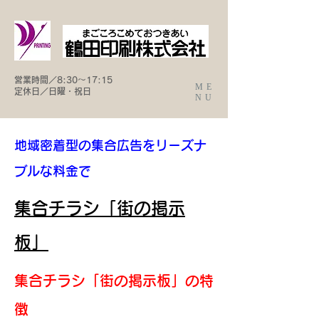
営業時間／8:30〜17:15
ME
​定休日／日曜・祝日
NU
地域密着型の集合広告をリーズナ
ブルな料金で
​集合チラシ
「街の掲示
板」
集合チラシ「街の掲示板」の特
徴