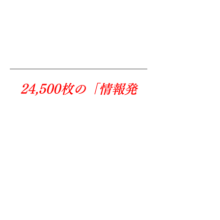
24,500枚の「情報発
信」!!
横手・平鹿を中心に、たくさんのご家庭に
向けて発刊しております。
横手魁東 2,000
​枚
横手魁西 1,500枚
横手魁南 2,000枚
横手魁北 2,200枚
横手読売 2,300枚
横手朝日 1,200枚
横手毎日 1,000枚